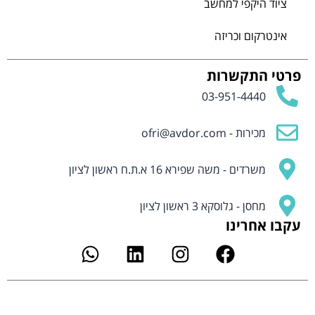
ציוד היקפי למחשב
אינטרקום וכריזה
פרטי התקשרות
03-951-4440
מכירות -
ofri@avdor.com
משרדים - משה שפירא 16 א.ת.ח ראשון לציון
מחסן - גלוסקא 3 ראשון לציון
עקבו אחרינו
W
L
I
F
h
i
n
a
a
n
s
c
t
k
t
e