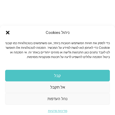
s
e
a
b
a
d
g
o
p
i
r
o
p
n
a
k
m
ניהול Cookies
כדי לספק את חוויות המשתמש הטובות ביותר, אנו משתמשים בטכנולוגיות כמו קובצי
Cookie כדי לאחסן ו/או לגשת למידע על המכשיר. הסכמה לטכנולוגיות אלו תאפשר
לנו לעבד נתונים כגון התנהגות גלישה או מזהים ייחודיים באתר זה. אי הסכמה או
ביטול הסכמה עלולים להשפיע לרעה על תכונות ופונקציות מסוימות.
קבל
אל תקבל
נהל העדפות
מדיניות פרטיות
כל הזכויות שמורות לארגוקום © 2026 פתרונות תקשורת