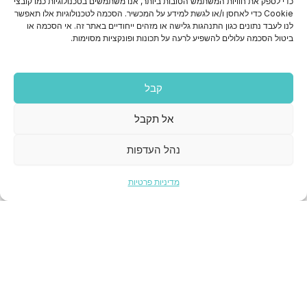
כדי לספק את חוויות המשתמש הטובות ביותר, אנו משתמשים בטכנולוגיות כמו קובצי
וידאו קונפרנס
Cookie כדי לאחסן ו/או לגשת למידע על המכשיר. הסכמה לטכנולוגיות אלו תאפשר
לנו לעבד נתונים כגון התנהגות גלישה או מזהים ייחודיים באתר זה. אי הסכמה או
רשתות תקשורת
ביטול הסכמה עלולים להשפיע לרעה על תכונות ופונקציות מסוימות.
פתרונות AV
קבל
ציוד היקפי למחשב
אל תקבל
אינטרקום וכריזה
נהל העדפות
פרטי התקשרות
מדיניות פרטיות
03-951-4440
מכירות -
ofri@avdor.com
משרדים - משה שפירא 16 א.ת.ח ראשון לציון
מחסן - גלוסקא 3 ראשון לציון