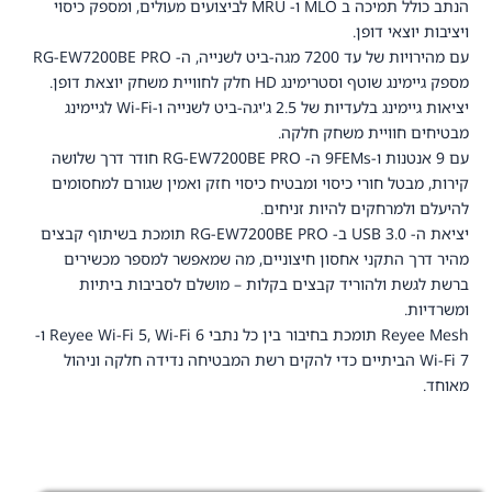
הנתב כולל תמיכה ב MLO ו- MRU לביצועים מעולים, ומספק כיסוי
ויציבות יוצאי דופן.
עם מהירויות של עד 7200 מגה-ביט לשנייה, ה- RG-EW7200BE PRO
מספק גיימינג שוטף וסטרימינג HD חלק לחוויית משחק יוצאת דופן.
יציאות גיימינג בלעדיות של 2.5 ג'יגה-ביט לשנייה ו-Wi-Fi
לגיימינג
מבטיחים חוויית משחק חלקה.
עם 9 אנטנות ו-9FEMs ה- RG-EW7200BE PRO
חודר דרך שלושה
קירות, מבטל חורי כיסוי ומבטיח כיסוי חזק ואמין שגורם למחסומים
להיעלם ולמרחקים להיות זניחים.
יציאת ה- USB 3.0 ב- RG-EW7200BE PRO תומכת בשיתוף קבצים
מהיר דרך התקני אחסון חיצוניים, מה שמאפשר למספר מכשירים
ברשת לגשת ולהוריד קבצים בקלות – מושלם לסביבות ביתיות
ומשרדיות.
Reyee Mesh תומכת בחיבור בין כל נתבי Reyee Wi-Fi 5, Wi-Fi 6
ו-
Wi-Fi 7
הביתיים כדי להקים רשת המבטיחה נדידה חלקה וניהול
מאוחד.