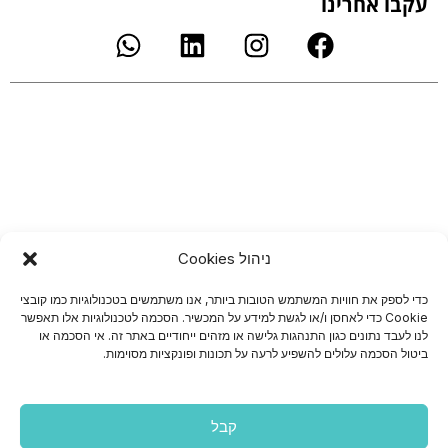
עקבו אחרינו
W
L
I
F
h
i
n
a
a
n
s
c
t
k
t
e
s
e
a
b
a
d
g
o
p
i
r
o
p
n
a
k
m
ניהול Cookies
כדי לספק את חוויות המשתמש הטובות ביותר, אנו משתמשים בטכנולוגיות כמו קובצי
Cookie כדי לאחסן ו/או לגשת למידע על המכשיר. הסכמה לטכנולוגיות אלו תאפשר
לנו לעבד נתונים כגון התנהגות גלישה או מזהים ייחודיים באתר זה. אי הסכמה או
ביטול הסכמה עלולים להשפיע לרעה על תכונות ופונקציות מסוימות.
קבל