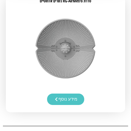
סדרת RG-AirMetro גשרים אלחוטיים
מידע נוסף