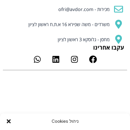
מכירות -
ofri@avdor.com
משרדים - משה שפירא 16 א.ת.ח ראשון לציון
מחסן - גלוסקא 3 ראשון לציון
עקבו אחרינו
W
L
I
F
h
i
n
a
a
n
s
c
t
k
t
e
s
e
a
b
a
d
g
o
p
i
r
o
p
n
a
k
m
ניהול Cookies