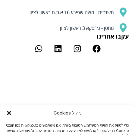
משרדים - משה שפירא 16 א.ת.ח ראשון לציון
מחסן - גלוסקא 3 ראשון לציון
עקבו אחרינו
W
L
I
F
h
i
n
a
a
n
s
c
t
k
t
e
s
e
a
b
a
d
g
o
p
i
r
o
p
n
a
k
m
ניהול Cookies
כדי לספק את חוויות המשתמש הטובות ביותר, אנו משתמשים בטכנולוגיות כמו קובצי
Cookie כדי לאחסן ו/או לגשת למידע על המכשיר. הסכמה לטכנולוגיות אלו תאפשר