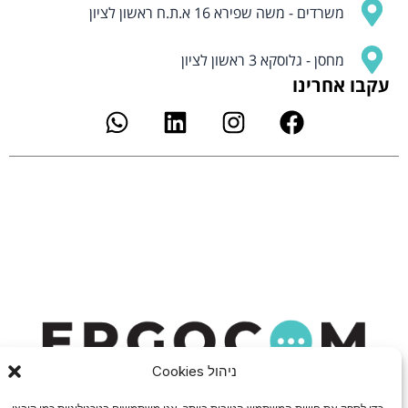
משרדים - משה שפירא 16 א.ת.ח ראשון לציון
מחסן - גלוסקא 3 ראשון לציון
עקבו אחרינו
W
L
I
F
h
i
n
a
a
n
s
c
t
k
t
e
s
e
a
b
a
d
g
o
p
i
r
o
p
n
a
k
m
ניהול Cookies