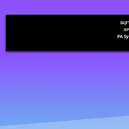
קום
זה
PA S