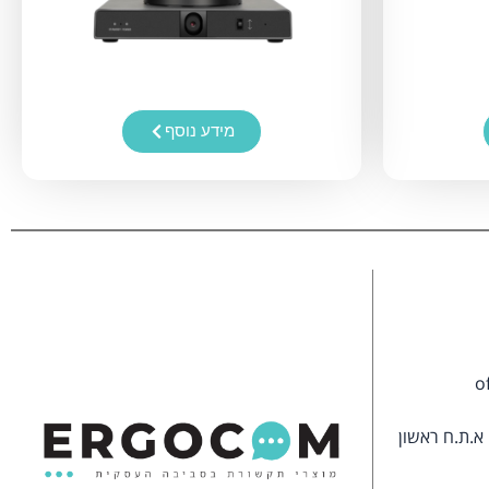
מידע נוסף
o
משרדים - משה שפירא 16 א.ת.ח ראשון