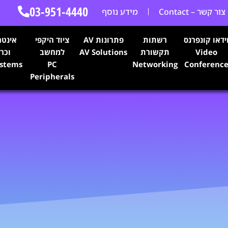
03-951-4440
צור קשר – Contact
מידע נוסף
ידאו קונפרנס
רשתות
פתרונות AV
ציוד היקפי
אינטר
Video
תקשורת
AV Solutions
למחשב
וכרי
ystems
PC
Networking
Conferenc
Peripherals