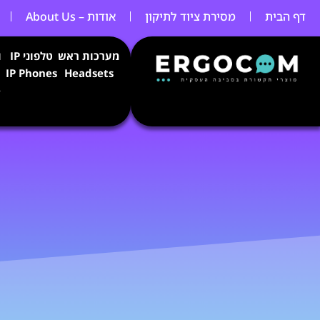
ילוג
דף הבית
מסירת ציוד לתיקון
אודות – About Us
תוכן
מערכות ראש
טלפוני IP
ו
IP Phones
Headsets
e