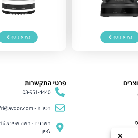
מידע נוסף
מידע נוסף
צרים
פרטי התקשרות
03-951-4440
מכירות -
fri@avdor.com
ס
לציון
רת