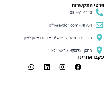
פרטי התקשרות
03-951-4440
מכירות -
ofri@avdor.com
משרדים - משה שפירא 16 א.ת.ח ראשון לציון
מחסן - גלוסקא 3 ראשון לציון
עקבו אחרינו
W
L
I
F
h
i
n
a
a
n
s
c
t
k
t
e
s
e
a
b
a
d
g
o
p
i
r
o