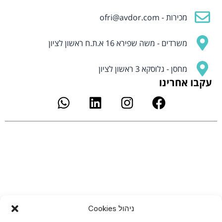
מכירות -
ofri@avdor.com
משרדים - משה שפירא 16 א.ת.ח ראשון לציון
מחסן - גלוסקא 3 ראשון לציון
עקבו אחרינו
W
L
I
F
h
i
n
a
a
n
s
c
t
k
t
e
s
e
a
b
a
d
g
o
p
i
r
o
p
n
a
k
m
ניהול Cookies