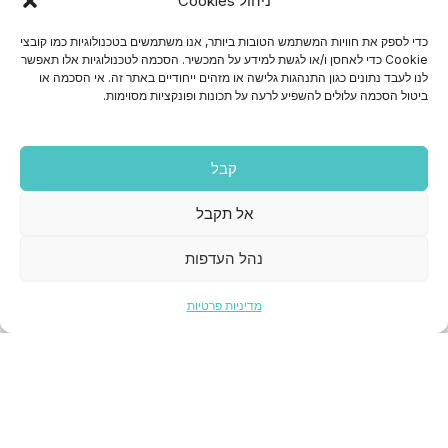
ניהול Cookies
מחסן - גלוסקא 3 ראשון לציון
עקבו אחרינו
כדי לספק את חוויות המשתמש הטובות ביותר, אנו משתמשים בטכנולוגיות כמו קובצי
W
L
I
F
Cookie כדי לאחסן ו/או לגשת למידע על המכשיר. הסכמה לטכנולוגיות אלו תאפשר
לנו לעבד נתונים כגון התנהגות גלישה או מזהים ייחודיים באתר זה. אי הסכמה או
h
i
n
a
ביטול הסכמה עלולים להשפיע לרעה על תכונות ופונקציות מסוימות.
a
n
s
c
t
k
t
e
s
e
a
b
קבל
a
d
g
o
אל תקבל
p
i
r
o
p
n
a
k
נהל העדפות
m
מדיניות פרטיות