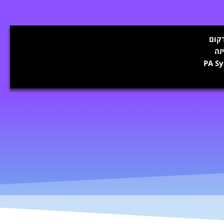
קום
זה
PA S