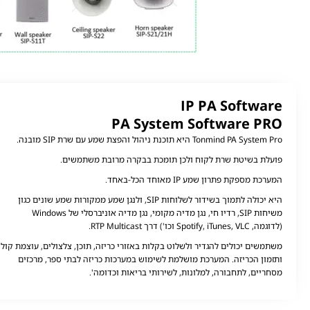
IP PA Software
PA System Software PRO
Tonmind PA System Pro היא תוכנת ניהול והפצת שמע עם שרת SIP מובנה.
פועלת בשיטת שרת לקוח ולכן תומכת בבקרה מרובת משתמשים.
המערכת מספקת פתרון שמע IP מאוחד הכל-באחד.
היא יכולה לתמוך בשידור לשלוחות SIP, ולנגן שמע ממקורות שמע שונים כגון
משיחות SIP, רדיו חי, נגן מדיה מקומי, נגן מדיה אוניברסלי של Windows
(לדוגמה, Spotify, iTunes, VLC
וכו') דרך RTP Multicast.
משתמשים יכולים להגדיר ולשלוט בקלות באזורי כריזה, תוכן, צלצולים, עוצמת קול
ותזמון הכריזה. המערכת מושלמת לשימוש במערכות כריזה לבתי ספר, מרכזים
מסחריים, לתחבורה, למלונות, לשירותי בריאות וכדומה'.