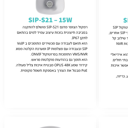
SIP-S21 – 15W
S
רמקול הצופר מדגם SIP-S21 מושלם להתקנה
רמקול הקיר מדגם SIP-S11 פועל בפרוטוקול SIP
בסביבה חיצונית בזכות עיצוב עמיד למים בהתאם
סטנדרטי ומאפשר שילוב קל עם התקני SIP אחרים,
לתקן IP67.
מאפשר שילוב קל
הוא תואם לעבודה עם מכשירים התומכים ב VoIP
עם רוב המותגים של מצלמות IP ומערכות NVR
SIP ובעבודה עם מצלמות IP ומערכת הקלטה מסוג
VMS/NVR התומכות בפרוטוקול ONVIF.
וא אידיאלי
הוא תומך גם בהודעות מוקלטות מראש.
תי חולים.
קידוד שמע OPUS 48K מבטיח איכות צליל מעולה.
פשר איכות
PoE מבטל את הצורך באספקת חשמל מקומית.
 כריזה,