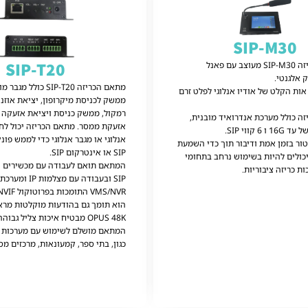
SIP-M30
SIP-T20
מיקרופון הכריזה SIP-M30 מעוצב עם פאנל
ק אלגנטי.
ות הקלט של אודיו אנלוגי לפלט זרם
ממשק לכניסת מיקרופון, יציאת אוזני
זה כולל מערכת אנדרואיד מובנית,
אזעקת ממסר. מתאם הכריזה יכול לח
6 קווי SIP.
אנלוגי או מגבר אנלוגי כדי לממש פונ
ור בזמן אמת ודיבור תוך כדי השמעת
SIP או אינטרקום SIP.
כולים להיות בשימוש נרחב בתחומי
 כריזה ציבוריות.
SIP ובעבודה עם מצ
VMS/NVR התומכות בפרוטוקול ONVIF.
הוא תומך גם בהודעות מוקלטות מרא
OPUS 48K מבטיח איכות צליל גבוהה.
המתאם מושלם לשימוש עם מערכות כר
כגון, בתי ספר, קמעונאות, מרכזים מסח