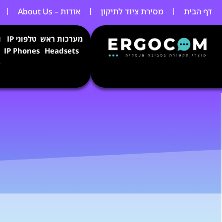
ילוג
דף הבית
מסירת ציוד לתיקון
אודות – About Us
תוכן
מערכות ראש
טלפוני IP
ו
IP Phones
Headsets
e