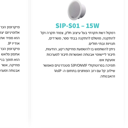
SIP-S01 – 15W
אלומיניום יצו
רמקול רשת תקרתי בעל עיצוב חלק, צמוד תקרה וקל
הוא ממיר את א
להתקנה, מושלם להתקנה בבתי ספר, משרדים,
אודיו IP.
חנויות ובתי חולים.
מיקרופון הכרי
ניתן להשתמש בו להשמעת מוזיקת ​​רקע, הודעות,
אחסון פלאש של עד 16G ו 
חיבור ליישומי אבטחה ואפשרות חיבור למערכות
הוא תומך בניט
אזעקת אש.
מוזיקה, אשר י
תמיכה בפרוטוקולי SIP/ONVIF סטנדרטים מאפשר
אבטחה ומערכות
שילוב קל עם רוב המותגים בתחום ה- VoIP
והאבטחה.