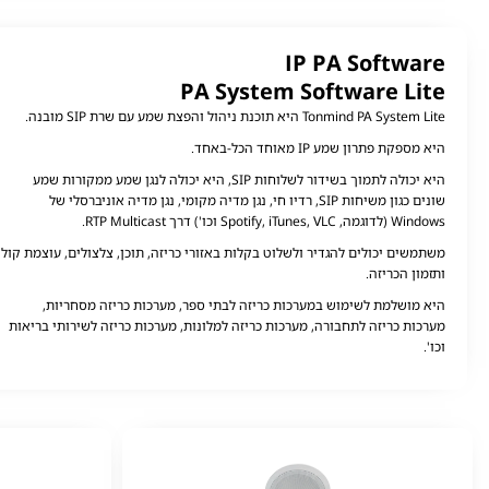
IP PA Software
PA System Software Lite
Tonmind PA System Lite היא תוכנת ניהול והפצת שמע עם שרת SIP
מובנה.
היא מספקת פתרון שמע IP מאוחד הכל-באחד.
היא יכולה לתמוך בשידור לשלוחות SIP, היא יכולה לנגן שמע ממקורות שמע
שונים כגון משיחות SIP, רדיו חי, נגן מדיה מקומי, נגן מדיה אוניברסלי של
Windows (לדוגמה,
Spotify, iTunes, VLC
וכו') דרך RTP Multicast.
משתמשים יכולים להגדיר ולשלוט בקלות באזורי כריזה, תוכן, צלצולים, עוצמת קול
ותזמון הכריזה.
היא מושלמת לשימוש במערכות כריזה לבתי ספר, מערכות כריזה מסחריות,
מערכות כריזה לתחבורה, מערכות כריזה למלונות, מערכות כריזה לשירותי בריאות
וכו'.