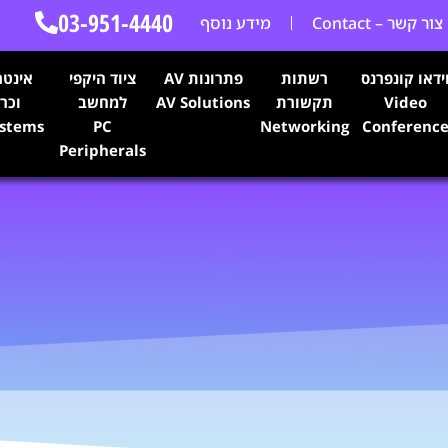
03-951-4440
צור קשר – Contact
מידע נוסף
ידאו קונפרנס
רשתות
פתרונות AV
ציוד היקפי
אינטר
Video
תקשורת
AV Solutions
למחשב
וכרי
ystems
PC
Networking
Conferenc
Peripherals