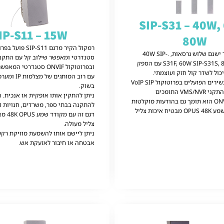
SIP-S31 – 40W,
IP-S11 – 15W
80W
לרמקול העמוד ישנם שלוש גרסאות, .40W SIP-
S31F, 60W SIP-S31S, 80W SIP-S31E עם הספק
ובפרוטוקול ONVIF סטנדרטי ה
כול לשדר קול חזק ועוצמתי.
הוא תואם למכשירים הפועלים בפרוטוקול VoIP SIP
בשוק.
ולמצלמות IP והתקני VMS/NVR התומכים
ניתן להתקין אותו אופקית או אנכית. ה
בפרוטוקול ONVIF הוא תומך גם בהודעות מוקלטות
להתקנה בבתי ספר, משרדים, חנויות וב
מראש, קידוד שמע OPUS 48K מבטיח איכות צליל
דגם זה עם מקודד שמע 48K OPUS
מא
צליל מעולה.
ניתן ליישם אותו להשמעת מוזיקת ​​רקע,
אבטחה או חיבור לאזעקת אש.