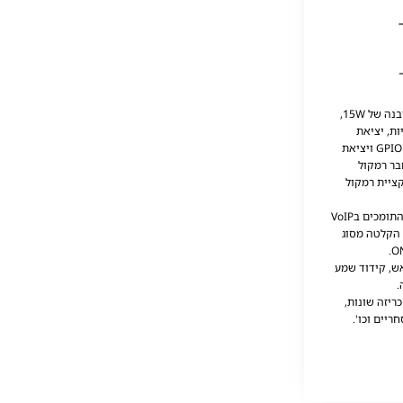
מתאם הכריזה SIP-T20 כולל מגבר מובנה של 15W,
ות, יציאת
רמקול, ממשק כניסת ויציאת אזעקה GPIO ויציאת
בר רמקול
קציית רמקול
המתאם תואם לעבודה עם מכשירים התומכים בVoIP
למות IP ומערכת הקלטה מסוג
ש, קידוד שמע
יזה שונות,
ריים וכו'.