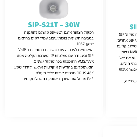
SIP-S21T – 30W
SI
רמקול הצופר מדגם SIP-S21 מושלם להתקנה
רמקול הקיר מדגם SIP-S11T פועל בפרוטוקול SIP
בסביבה חיצונית בזכות עיצוב עמיד למים בהתאם
סטנדרטי ומאפשר שילוב קל עם התקני SIP אחרים,
לתקן IP67.
אפשר שילוב קל עם
הוא תואם לעבודה עם מכשירים התומכים ב VoIP
SIP ובעבודה עם מצלמות IP ומערכת הקלטה מסוג
וא אידיאלי
VMS/NVR התומכות בפרוטוקול ONVIF.
תי חולים.
הוא תומך גם בהודעות מוקלטות מראש, קידוד שמע
ם מקודד שמע 48K OPUS מאפשר איכות
OPUS 48K מבטיח איכות צליל מעולה.
PoE מבטל את הצורך באספקת חשמל מקומית.
 כריזה,