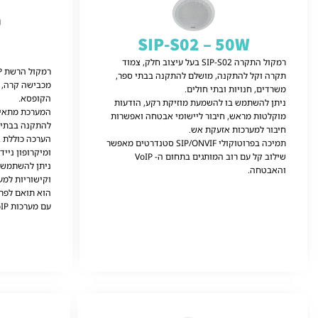
SIP-S02 – 50W
רמקול התקרה SIP-S02 בעל עיצוב חלק, צמוד
תקרה וקל להתקנה, מושלם להתקנה בבתי ספר,
מכבישה קרה, 
משרדים, חנויות ובתי חולים.
הקופסא.
ניתן להשתמש בו להשמעת מוזיקת ​​רקע, הודעות
המערכת מתאימ
מוקלטות מראש, חיבור ליישומי אבטחה ואפשרות
להתקנה בבתי 
חיבור למערכות אזעקת אש.
תמיכה בפרוטוקולי SIP/ONVIF סטנדרטים מאפשר
ומיקרופון נייד.
שילוב קל עם רוב המותגים בתחום ה- VoIP
ניתן להשתמש ב
והאבטחה.
וקישוריות למער
הוא תואם לפרוטוקולי P
עם מערכות VoIP ורשתות אבטחה.