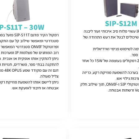
SIP-S12M
P-S11T – 30W
רמקול הרשת IP עשוי מלוח סיב איכותי ועור ליבנה
שיכולים לבטל את רעש התהודה של
ופרוטוקול ONVIF סטנדרטי המ
ה לשימוש פנימי ואידיאלית
רוב המותגים של מצלמות IP ומערכות NVR בשוק.
ספר.
ניתן להתקין אותו אופקית או אנכית. ה
הערכה כוללת 2 רמקולים בעוצמה של 15W כל אחד
להתקנה בבתי ספר, משרדים, חנויות וב
דגם זה ע
ערכה להשמעת מוזיקת ​​רקע, כריזה
צליל מעולה.
כות גילוי אש.
ניתן ליישם אותו להשמעת מוזיקת ​​רקע,
SI ו-ONVIF,
תוך שילוב חלק
אבטחה או חיבור לאזעקת אש.